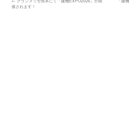
←
グランメッセ熊本にて『建機EXPO2026』が開
『建機
催されます！