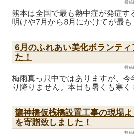
投稿
熊本は全国で最も熱中症が発症す
明けや7月から8月にかけてが最も
6月のふれあい美化ボランティ
た！
投稿
梅雨真っ只中ではありますが、今
り降りません。本日も暑くも寒く
龍神橋仮桟橋設置工事の現場よ
を寄贈致しました！
投稿