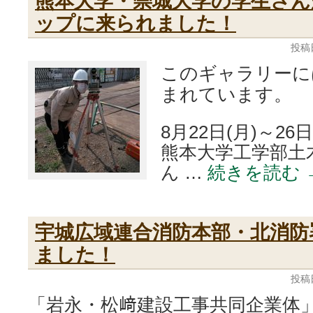
ップに来られました！
投稿
このギャラリーに
まれています。
8月22日(月)～26
熊本大学工学部土
ん …
続きを読む
宇城広域連合消防本部・北消防
ました！
投稿
「岩永・松﨑建設工事共同企業体