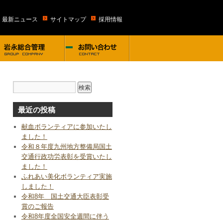
・最新ニュース
サイトマップ
採用情報
最近の投稿
献血ボランティアに参加いたし
ました！
令和８年度九州地方整備局国土
交通行政功労表彰を受賞いたし
ました！
ふれあい美化ボランティア実施
しました！
令和8年 国土交通大臣表彰受
賞のご報告
令和8年度全国安全週間に伴う