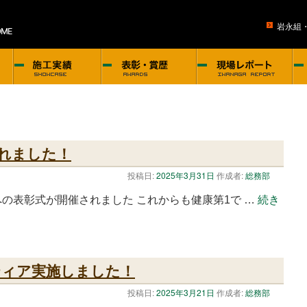
岩永組
れました！
投稿日:
2025年3月31日
作成者:
総務部
者への表彰式が開催されました これからも健康第1で …
続き
ティア実施しました！
投稿日:
2025年3月21日
作成者:
総務部