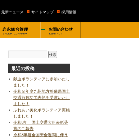
・最新ニュース
サイトマップ
採用情報
最近の投稿
献血ボランティアに参加いたし
ました！
令和８年度九州地方整備局国土
交通行政功労表彰を受賞いたし
ました！
ふれあい美化ボランティア実施
しました！
令和8年 国土交通大臣表彰受
賞のご報告
令和8年度全国安全週間に伴う