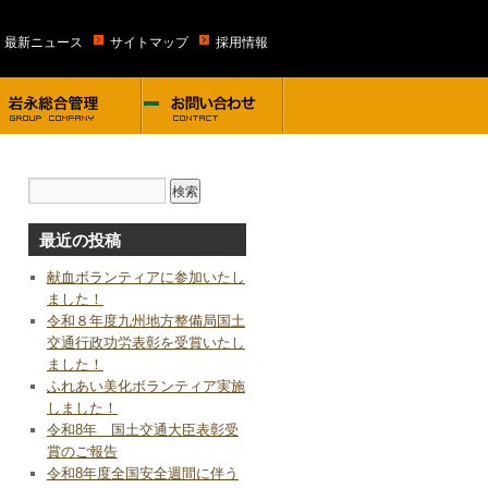
・最新ニュース
サイトマップ
採用情報
最近の投稿
献血ボランティアに参加いたし
ました！
令和８年度九州地方整備局国土
交通行政功労表彰を受賞いたし
ました！
ふれあい美化ボランティア実施
しました！
令和8年 国土交通大臣表彰受
賞のご報告
令和8年度全国安全週間に伴う