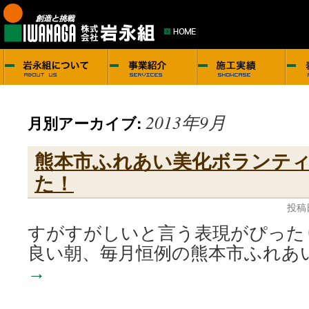
2013年9月
月別アーカイブ:
熊本市ふれあい美化ボランテ
た！
投稿
すがすがしいと言う表現がぴった
良い朝、毎月恒例の熊本市ふれあ
→