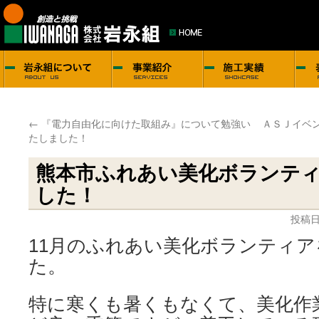
←
『電力自由化に向けた取組み』について勉強い
ＡＳＪイベ
たしました！
熊本市ふれあい美化ボランテ
した！
投稿日
11月のふれあい美化ボランティ
た。
特に寒くも暑くもなくて、美化作