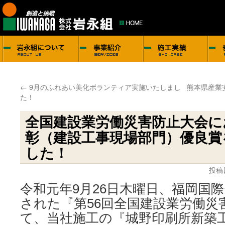
←
9月のふれあい美化ボランティア実施いたしまし
熊本県産業
た！
全国建設業労働災害防止大会に
彰（建設工事現場部門）優良賞
した！
投稿
令和元年9月26日木曜日、福岡国
された『第56回全国建設業労働災
て、当社施工の『城野印刷所新