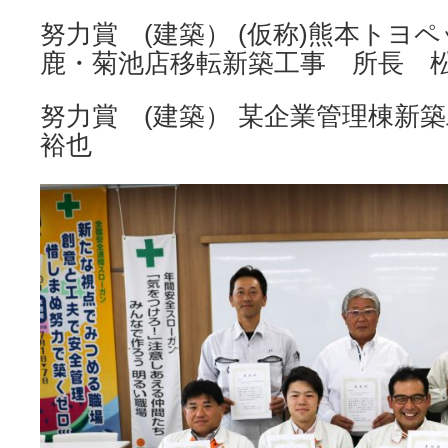
努力賞 (建築） (仮称)熊本トヨ
鹿・菊池店移転新築工事 所長 松
努力賞 (建築） 某企業管理棟新
裕也