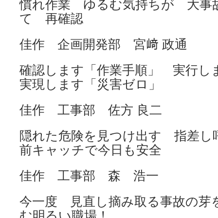
慣れ作業 ゆるむ気持ちが 大事
て 再確認
佳作 企画開発部 宮﨑 政通
確認します「作業手順」 実行
実現します「災害ゼロ」
佳作 工事部 佐方 良二
隠れた危険を見つけ出す 指差し
前キャッチで今日も安全
佳作 工事部 森 浩一
今一度 見直し摘み取る事故の芽
む明るい職場！