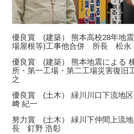
優良賞 (建築） 熊本高校28年地
場屋根等)工事他合併 所長 松永
優良賞 (建築） 熊本地震による 
所・第一工場・第二工場災害復旧工
之
優良賞 (土木） 緑川川口下流地
﨑 紀一
努力賞 (土木） 緑川下仲間上流
長 釘野 浩彰