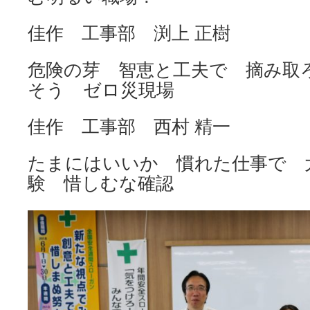
佳作 工事部 渕上 正樹
危険の芽 智恵と工夫で 摘み取
そう ゼロ災現場
佳作 工事部 西村 精一
たまにはいいか 慣れた仕事で 
験 惜しむな確認